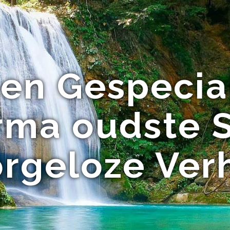
en Gespecia
rma oudste S
rgeloze Ver