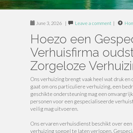
June 3, 2026
|
Leave a comment
|
Ho
Hoezo een Gespec
Verhuisfirma oudst
Zorgeloze Verhuiz
Ons verhuizing brengt vaak heel wat druk en
gaat om ons particuliere verhuizing, een bed
geschikte ondersteuning mag een omvangrijk
personen voor een gespecialiseerde verhuisfi
veilig mag uitvoeren.
Ons ervaren verhuisdienst beschikt over een 
verhuizing soepel te laten verlopen. Gespec