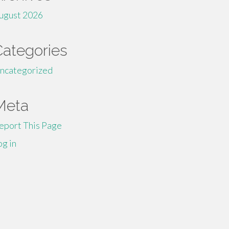
ugust 2026
Categories
ncategorized
Meta
eport This Page
og in