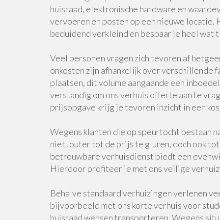
huisraad, elektronische hardware en waardevo
vervoeren en posten op een nieuwe locatie.
beduidend verkleind en bespaar je heel wat ti
Veel personen vragen zich tevoren af hetgeen 
onkosten zijn afhankelijk over verschillende 
plaatsen, dit volume aangaande een inboedel 
verstandig om ons verhuis offerte aan te vra
prijsopgave krijg je tevoren inzicht in een ko
Wegens klanten die op speurtocht bestaan naa
niet louter tot de prijs te gluren, doch ook 
betrouwbare verhuisdienst biedt een evenwic
Hierdoor profiteer je met ons veilige verhuiz
Behalve standaard verhuizingen verlenen vee
bijvoorbeeld met ons korte verhuis voor stud
huisraad wensen transporteren. Wegens situat