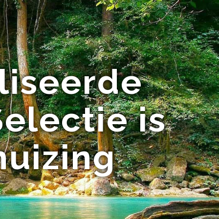
liseerde
electie is
huizing