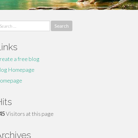
earch
r:
Links
reate a free blog
log Homepage
omepage
its
45
Visitors at this page
Archives