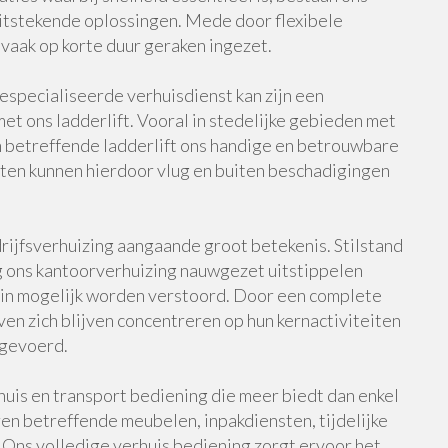
uitstekende oplossingen. Mede door flexibele
vaak op korte duur geraken ingezet.
specialiseerde verhuisdienst kan zijn een
t ons ladderlift. Vooral in stedelijke gebieden met
n betreffende ladderlift ons handige en betrouwbare
ten kunnen hierdoor vlug en buiten beschadigingen
ijfsverhuizing aangaande groot betekenis. Stilstand
 ons kantoorverhuizing nauwgezet uitstippelen
in mogelijk worden verstoord. Door een complete
jven zich blijven concentreren op hun kernactiviteiten
tgevoerd.
uis en transport bediening die meer biedt dan enkel
n betreffende meubelen, inpakdiensten, tijdelijke
. Ons volledige verhuis bediening zorgt ervoor het