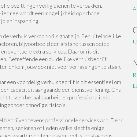
lle bezittingen veilig dienen te verpakken,
A
 Hiermee wordt een mogelijkheid op schade
jd en inspanning.
de verhuis verkoopprijs gaat zijn. Een uiteindelijke
U
factoren, bijvoorbeeld een afstand tussen beide
en eventuele extra services. Daarom is dit
gen. Betreffende een duidelijke verhuisbedrijf
sten en kom jouw ook niet voor verrassingen te staan.
R
r een voordelig verhuisbedrijf is dit essentieel om
L
tot een capaciteit aangaande een dienstverlening. Ons
ht tussen betaalbaarheid en professionaliteit.
ing zonder onnodige risico's.
l bedrijven tevens professionele services aan. Denk
enten, senioren of lieden welke slechts enige
ies waarbij snelheid essentieel is, bestaan ons