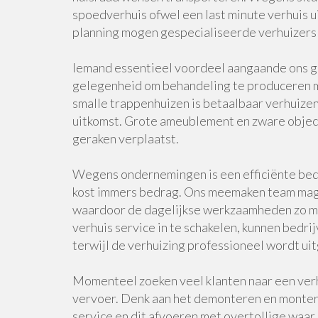
spoedverhuis ofwel een last minute verhuis 
planning mogen gespecialiseerde verhuizers 
Iemand essentieel voordeel aangaande ons ge
gelegenheid om behandeling te produceren me
smalle trappenhuizen is betaalbaar verhuize
uitkomst. Grote ameublement en zware objec
geraken verplaatst.
Wegens ondernemingen is een efficiënte bedr
kost immers bedrag. Ons meemaken team mag
waardoor de dagelijkse werkzaamheden zo m
verhuis service in te schakelen, kunnen bedri
terwijl de verhuizing professioneel wordt ui
Momenteel zoeken veel klanten naar een verh
vervoer. Denk aan het demonteren en montere
service en dit afvoeren met overtollige waar