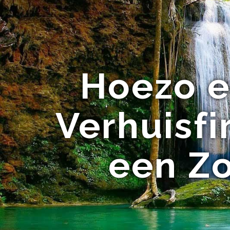
Hoezo e
Verhuisfi
een Zo