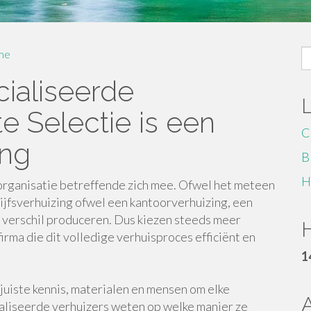
S
me
fo
ialiseerde
e Selectie is een
C
ing
B
H
 organisatie betreffende zich mee. Ofwel het meteen
rijfsverhuizing ofwel een kantoorverhuizing, een
 verschil produceren. Dus kiezen steeds meer
H
rma die dit volledige verhuisproces efficiënt en
1
juiste kennis, materialen en mensen om elke
ialiseerde verhuizers weten op welke manier ze